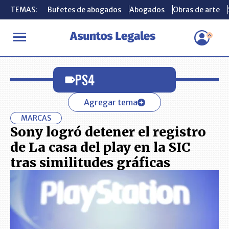
TEMAS:
TEMAS:
Bufetes de abogados
Bufetes de abogados
Abogados
Abogados
Obras de arte
Obras de arte
INICIO
PS4
PS4
Agregar tema
MARCAS
Sony logró detener el registro
de La casa del play en la SIC
tras similitudes gráficas