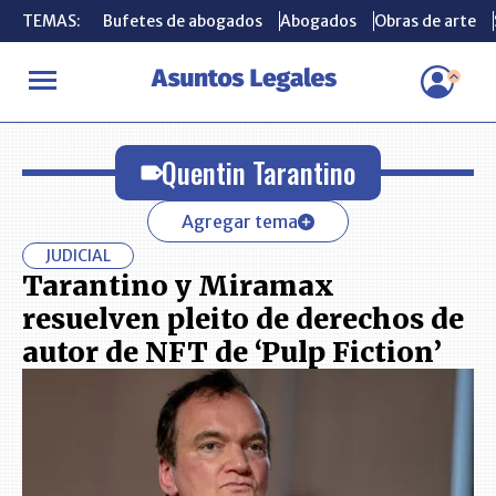
TEMAS:
TEMAS:
Bufetes de abogados
Bufetes de abogados
Abogados
Abogados
Obras de arte
Obras de arte
INICIO
Quentin Tarantino
Quentin Tarantino
Agregar tema
JUDICIAL
Tarantino y Miramax
resuelven pleito de derechos de
autor de NFT de ‘Pulp Fiction’