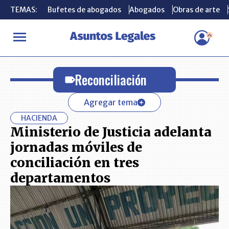
TEMAS:
TEMAS:
Bufetes de abogados
Bufetes de abogados
Abogados
Abogados
Obras de arte
Obras de arte
INICIO
Reconciliación
Reconciliación
Agregar tema
HACIENDA
Ministerio de Justicia adelanta
jornadas móviles de
conciliación en tres
departamentos