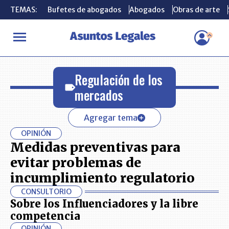
TEMAS:
TEMAS:
Bufetes de abogados
Bufetes de abogados
Abogados
Abogados
Obras de arte
Obras de arte
INICIO
Regulación de los mercados
Regulación de los
mercados
Agregar tema
OPINIÓN
Medidas preventivas para
evitar problemas de
incumplimiento regulatorio
CONSULTORIO
Sobre los Influenciadores y la libre
competencia
OPINIÓN