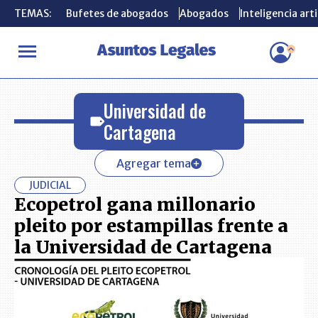
TEMAS:
TEMAS:
Bufetes de abogados
Bufetes de abogados
Abogados
Abogados
Inteligencia arti
Inteligencia arti
INICIO
Universidad de Cartagena
Universidad de
Cartagena
Agregar tema
JUDICIAL
Ecopetrol gana millonario
pleito por estampillas frente a
la Universidad de Cartagena