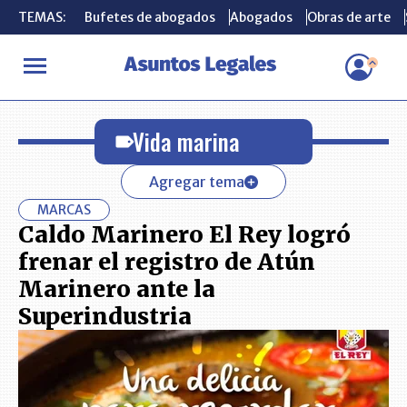
TEMAS:
TEMAS:
Bufetes de abogados
Bufetes de abogados
Abogados
Abogados
Obras de arte
Obras de arte
INICIO
Vida marina
Vida marina
Agregar tema
MARCAS
Caldo Marinero El Rey logró
frenar el registro de Atún
Marinero ante la
Superindustria