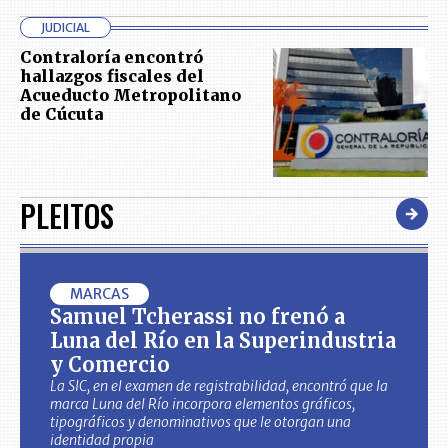
JUDICIAL
Contraloría encontró
hallazgos fiscales del
Acueducto Metropolitano
de Cúcuta
PLEITOS
MARCAS
Samuel Tcherassi no frenó a
Luna del Río en la Superindustria
y Comercio
La SIC, en el examen de registrabilidad, encontró que la
marca Luna del Río incorpora elementos gráficos,
tipográficos y denominativos que le otorgan una
identidad propia