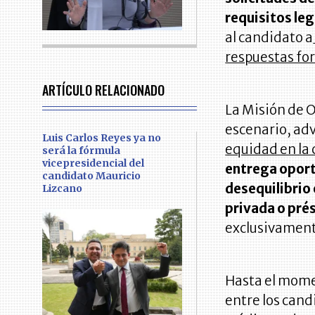
requisitos le
al candidato a
respuestas fo
ARTÍCULO RELACIONADO
La Misión de O
escenario, adv
Luis Carlos Reyes ya no
equidad en la
será la fórmula
vicepresidencial del
entrega oportu
candidato Mauricio
desequilibrio
Lizcano
privada o pré
exclusivament
Hasta el mome
entre los can