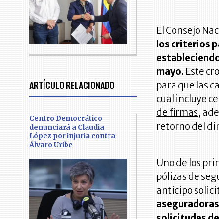
El Consejo Nac
los criterios 
estableciendo 
mayo.
Este cr
ARTÍCULO RELACIONADO
para que las 
cual
incluye ce
de firmas,
ade
Centro Democrático
retorno del di
denunciará a Claudia
López por injuria contra
Álvaro Uribe
Uno de los pri
pólizas de segu
anticipo solici
aseguradoras, 
solicitudes de