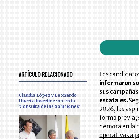
ARTÍCULO RELACIONADO
Los candidato
informaron sob
sus campañas d
Claudia López y Leonardo
estatales.
Seg
Huerta inscribieron en la
'Consulta de las Soluciones'
2026, los aspi
forma previa;
demora en la d
operativas a p