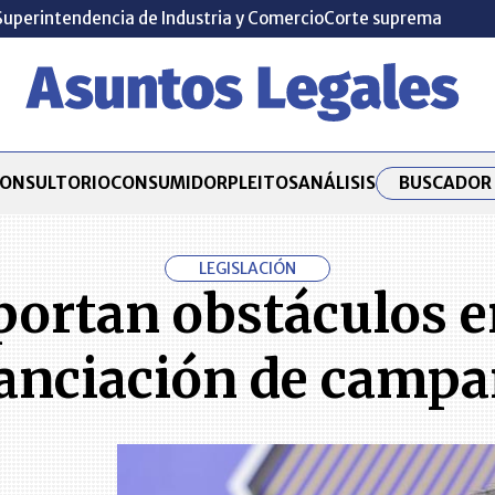
Superintendencia de Industria y Comercio
Corte suprema
BUSCADOR 
ONSULTORIO
CONSUMIDOR
PLEITOS
ANÁLISIS
LEGISLACIÓN
ortan obstáculos en
anciación de camp