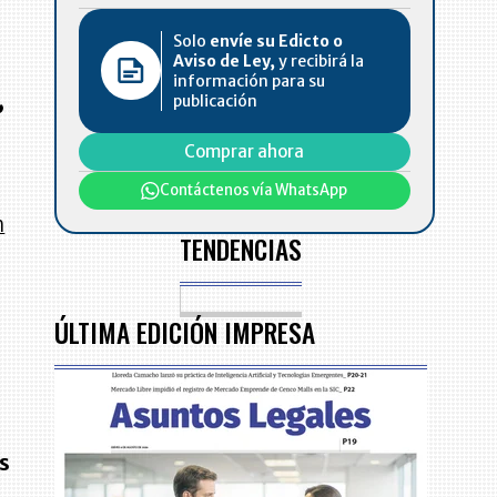
Solo
envíe su Edicto o
Aviso de Ley,
y recibirá la
información para su
,
publicación
Comprar ahora
a
Contáctenos vía WhatsApp
n
TENDENCIAS
ÚLTIMA EDICIÓN IMPRESA
as