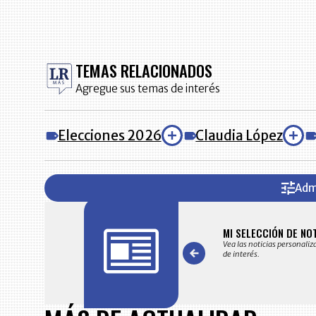
TEMAS RELACIONADOS
Agregue sus temas de interés
Elecciones 2026
Claudia López
Adm
FICACIONES Y ALERTAS
MI SELECCIÓN DE NO
 en su correo electrónico las noticias seleccionadas por nuestro
Vea las noticias personaliz
 editorial exclusivamente para usted.
de interés.
Item
1
of