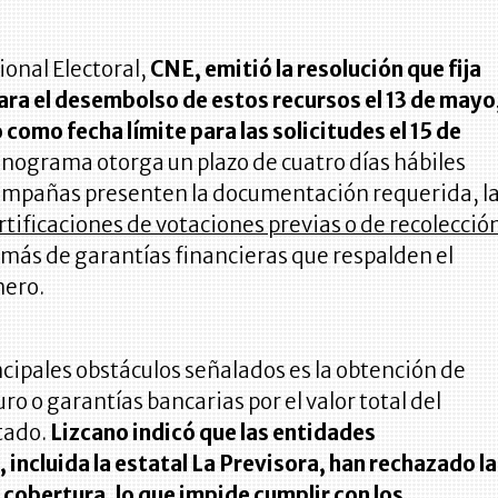
ional Electoral,
CNE, emitió la resolución que fija
para el desembolso de estos recursos el 13 de mayo
como fecha límite para las solicitudes el 15 de
onograma otorga un plazo de cuatro días hábiles
campañas presenten la documentación requerida, l
rtificaciones de votaciones previas o de recolecció
más de garantías financieras que respalden el
nero.
ncipales obstáculos señalados es la obtención de
ro o garantías bancarias por el valor total del
tado.
Lizcano indicó que las entidades
incluida la estatal La Previsora, han rechazado l
 cobertura, lo que impide cumplir con los