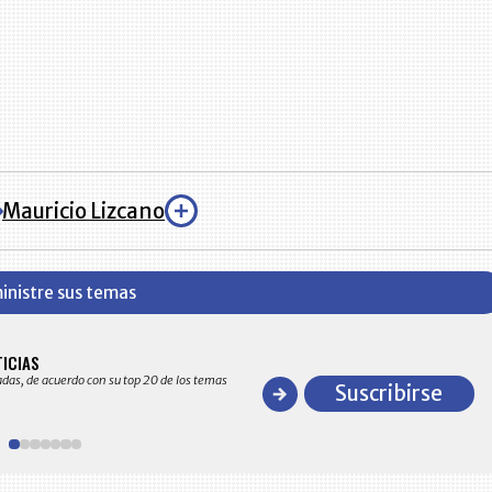
Mauricio Lizcano
inistre sus temas
BITÁCORA EMPRESARIAL 10.000 LR
TICIAS
Recopilación clasificada por sectores económico
adas, de acuerdo con su top 20 de los temas
comportamiento general y detallado de las 10
Suscribirse
en ventas en Colombia