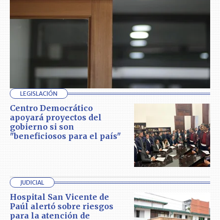
LEGISLACIÓN
Centro Democrático
apoyará proyectos del
gobierno si son
"beneficiosos para el país"
JUDICIAL
Hospital San Vicente de
Paúl alertó sobre riesgos
para la atención de