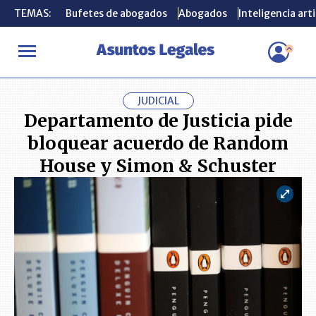
TEMAS:
TEMAS:
Bufetes de abogados
Bufetes de abogados
Abogados
Abogados
Inteligencia arti
Inteligencia arti
INICIO
ACTUALIDAD
Departamento de Justicia pide bloquear 
JUDICIAL
Departamento de Justicia pide
bloquear acuerdo de Random
House y Simon & Schuster