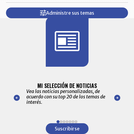
Administre sus temas
BITÁCORA 
ALERTAS
MI SELECCIÓN DE NOTICIAS
Recopilación
ónico las
Vea las noticias personalizadas, de
económicos 
r nuestro
acuerdo con su top 20 de los temas de
comportamie
amente para
interés.
de las 10.0
ventas en C
Item
1
Suscribirse
of