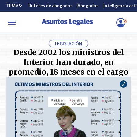
TEMAS:
TEMAS:
Bufetes de abogados
Bufetes de abogados
Abogados
Abogados
Inteligencia arti
Inteligencia arti
INICIO
ACTUALIDAD
Desde 2002 los ministros del Interior han
LEGISLACIÓN
Desde 2002 los ministros del
Interior han durado, en
promedio, 18 meses en el cargo