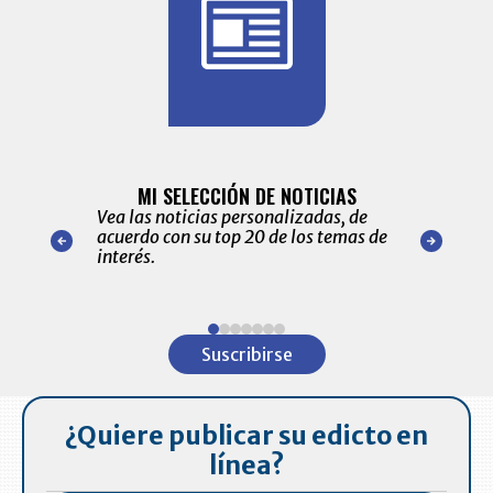
BITÁCORA 
ALERTAS
MI SELECCIÓN DE NOTICIAS
Recopilación
ónico las
Vea las noticias personalizadas, de
económicos 
r nuestro
acuerdo con su top 20 de los temas de
comportamie
amente para
interés.
de las 10.0
ventas en C
Item
1
Suscribirse
of
7
¿Quiere publicar su edicto en
línea?