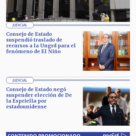
JUDICIAL
Consejo de Estado
suspendió traslado de
recursos a la Ungrd para el
fenómeno de El Niño
JUDICIAL
Consejo de Estado negó
suspender elección de De
la Espriella por
estadounidense