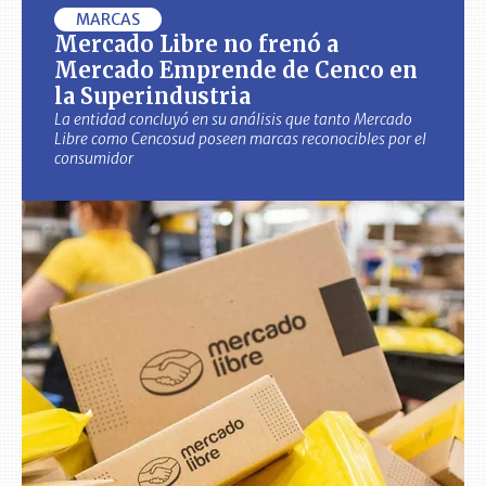
MARCAS
Mercado Libre no frenó a
Mercado Emprende de Cenco en
la Superindustria
La entidad concluyó en su análisis que tanto Mercado
Libre como Cencosud poseen marcas reconocibles por el
consumidor