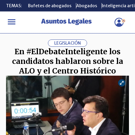
TEMAS:
TEMAS:
Bufetes de abogados
Bufetes de abogados
Abogados
Abogados
Inteligencia arti
Inteligencia arti
INICIO
ACTUALIDAD
En #ElDebateInteligente los candidatos ha
LEGISLACIÓN
En #ElDebateInteligente los
candidatos hablaron sobre la
ALO y el Centro Histórico