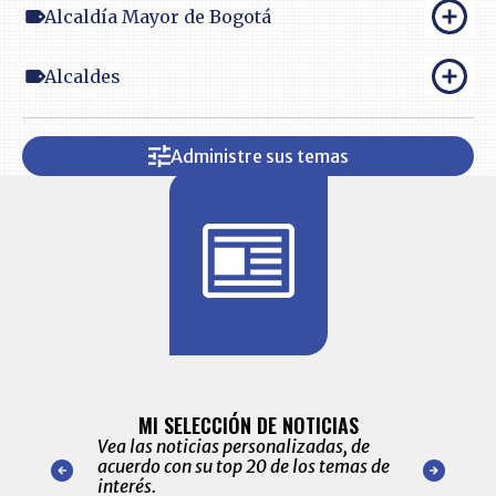
Alcaldía Mayor de Bogotá
Alcaldes
Administre sus temas
BITÁCORA 
ALERTAS
MI SELECCIÓN DE NOTICIAS
Recopilación
ónico las
Vea las noticias personalizadas, de
económicos 
r nuestro
acuerdo con su top 20 de los temas de
comportamie
amente para
interés.
de las 10.0