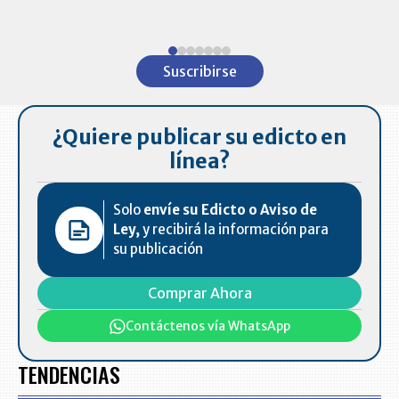
ventas en C
Item
1
Suscribirse
of
7
¿Quiere publicar su edicto en
línea?
Solo
envíe su Edicto o Aviso de
Ley,
y recibirá la información para
su publicación
Comprar Ahora
Contáctenos vía WhatsApp
TENDENCIAS