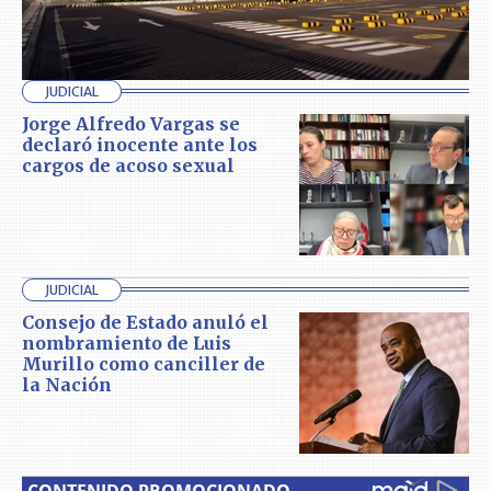
JUDICIAL
Jorge Alfredo Vargas se
declaró inocente ante los
cargos de acoso sexual
JUDICIAL
Consejo de Estado anuló el
nombramiento de Luis
Murillo como canciller de
la Nación