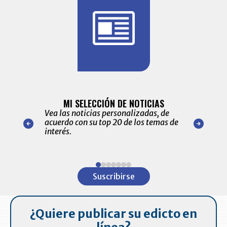
BITÁCORA 
ALERTAS
MI SELECCIÓN DE NOTICIAS
Recopilación
ónico las
Vea las noticias personalizadas, de
económicos 
r nuestro
acuerdo con su top 20 de los temas de
comportamie
amente para
interés.
de las 10.0
ventas en C
Item
1
Suscribirse
of
7
¿Quiere publicar su edicto en