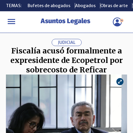
TEMAS:
TEMAS:
Bufetes de abogados
Bufetes de abogados
Abogados
Abogados
Obras de arte
Obras de arte
INICIO
ACTUALIDAD
Fiscalía acusó formalmente a expresidente
JUDICIAL
Fiscalía acusó formalmente a
expresidente de Ecopetrol por
sobrecosto de Reficar