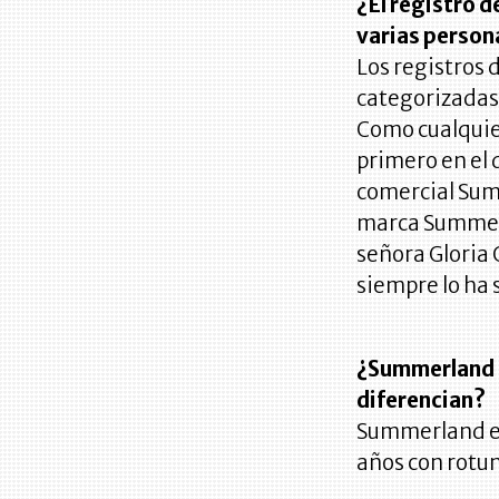
¿El registro 
varias person
Los registros 
categorizadas e
Como cualquie
primero en el
comercial Summ
marca Summerl
señora Gloria 
siempre lo ha 
¿Summerland e
diferencian?
Summerland es 
años con rotun