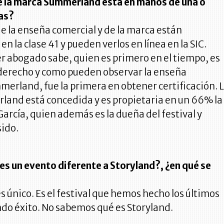
de la marca Summerland está en manos de una o
as?
de la enseña comercial y de la marca están
n la clase 41 y pueden verlos en línea en la SIC.
r abogado sabe, quien es primero en el tiempo, es
 derecho y como pueden observar la enseña
erland, fue la primera en obtener certificación. 
and está concedida y es propietaria en un 66% la
García, quien además es la dueña del festival y
sido.
s un evento diferente a Storyland?, ¿en qué se
único. Es el festival que hemos hecho los últimos
do éxito. No sabemos qué es Storyland.