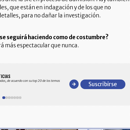
es, que están en indagación y de los que no
talles, para no dañar la investigación.
se seguirá haciendo como de costumbre?
erá más espectacular que nunca.
BITÁCORA EMPRESARIAL 10.000 LR
TICIAS
Recopilación clasificada por sectores económico
adas, de acuerdo con su top 20 de los temas
comportamiento general y detallado de las 10
Suscribirse
en ventas en Colombia