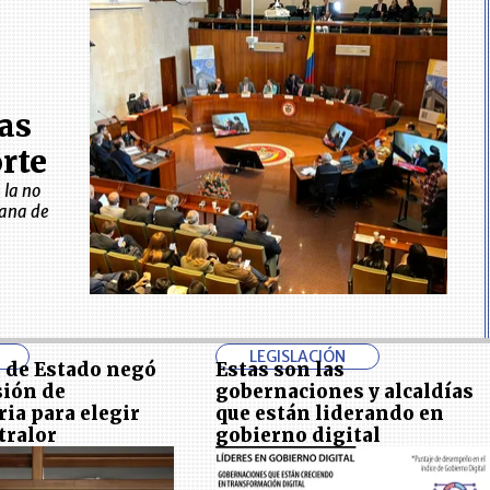
as
orte
 la no
mana de
LEGISLACIÓN
o de Estado negó
Estas son las
sión de
gobernaciones y alcaldías
ia para elegir
que están liderando en
tralor
gobierno digital