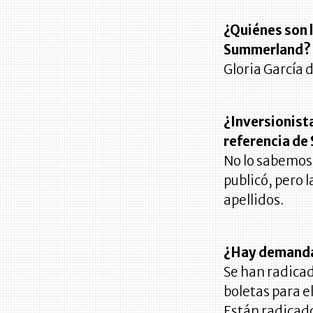
¿Quiénes son l
Summerland?
Gloria García 
¿Inversionist
referencia de
No lo sabemos.
publicó, pero 
apellidos.
¿Hay demandas
Se han radicad
boletas para e
Están radicado