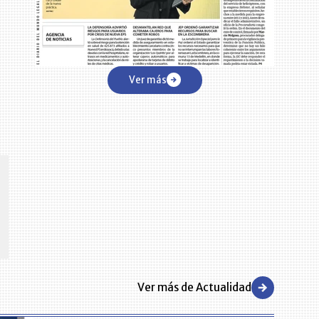
Ver más
CENTRO DE CONVENCIONES
Reviva en primera fila todos los foros y cátedras LR. Espacios de
s y regiones del
conocimiento alrededor de los temas económicos, empresariales y
.000 primeras empresas
financieros que permiten el posicionamiento y desarrollo de los
negocios en el país.
Ver más de Actualidad