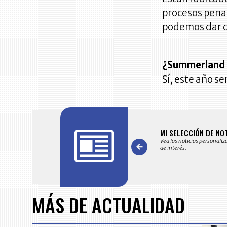
procesos penal
podemos dar de
¿Summerland 
Sí, este año s
FICACIONES Y ALERTAS
MI SELECCIÓN DE NO
 en su correo electrónico las noticias seleccionadas por nuestro
Vea las noticias personaliz
 editorial exclusivamente para usted.
de interés.
Item
1
of
MÁS DE ACTUALIDAD
7