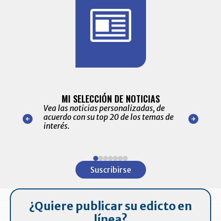
BITÁCORA 
ALERTAS
MI SELECCIÓN DE NOTICIAS
Recopilación
ónico las
Vea las noticias personalizadas, de
económicos 
r nuestro
acuerdo con su top 20 de los temas de
comportamie
amente para
interés.
de las 10.0
ventas en C
Item
1
Suscribirse
of
7
¿Quiere publicar su edicto en
línea?