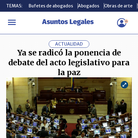
TEMAS:
TEMAS:
Bufetes de abogados
Bufetes de abogados
Abogados
Abogados
Obras de arte
Obras de arte
INICIO
ACTUALIDAD
Ya se radicó la ponencia de debate del acto
ACTUALIDAD
Ya se radicó la ponencia de
debate del acto legislativo para
la paz