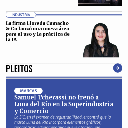
INDUSTRIA
La firma Lloreda Camacho
& Co lanzó una nueva área
para el uso y la práctica de
la IA
PLEITOS
MARCAS
Samuel Tcherassi no frenó a
Luna del Río en la Superindustria
y Comercio
La SIC, en el examen de registrabilidad, encontró que la
marca Luna del Río incorpora elementos gráficos,
tipográficos y denominativos que le otorgan una