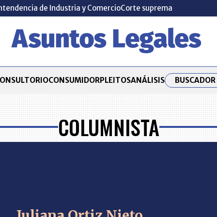
ntendencia de Industria y Comercio
Corte suprema
BUSCADOR 
ONSULTORIO
CONSUMIDOR
PLEITOS
ANÁLISIS
COLUMNISTA
Juliana Ortiz Nieto