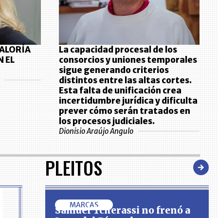
RALORÍA
La capacidad procesal de los
N EL
consorcios y uniones temporales
sigue generando criterios
distintos entre las altas cortes.
Esta falta de unificación crea
incertidumbre jurídica y dificulta
prever cómo serán tratados en
los procesos judiciales.
Dionisio Araújo Angulo
PLEITOS
MARCAS
Samuel Tcherassi no frenó a