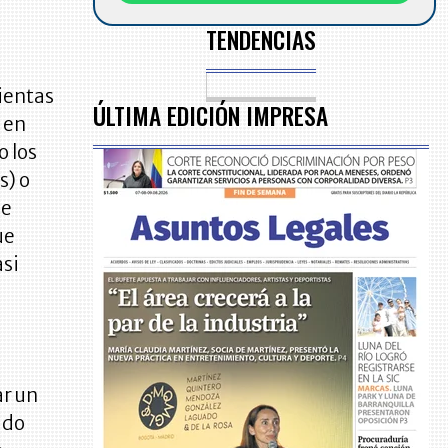
TENDENCIAS
ientas
ÚLTIMA EDICIÓN IMPRESA
 en
o los
s) o
se
ue
asi
ar un
ado