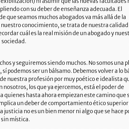
exibilización) ni asumir que las nuevas facultades 
pliendo con su deber de enseñanza adecuada. El
de que seamos muchos abogados va más allá de la
 nuestro conocimiento, se trata de nuestra calidad
ecordar cuál es la real misión de un abogado y nues
a sociedad.
hos y seguiremos siendo muchos. No somos una p
 sí podemos ser un bálsamo. Debemos volver a lo bá
 de nuestra profesión por muy poético e idealista q
n nosotros, los que ya ejercemos, está el poder de
 a quienes hasta ahora empiezan este camino que 
mplica un deber de comportamiento ético superior,
 la justicia no es un bien menor ni algo que se hace p
 sin mística.