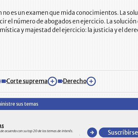
n no es un examen que mida conocimientos. La sol
cir el número de abogados en ejercicio. La solución
 mística y majestad del ejercicio: la justicia y el der
Corte suprema
Derecho
inistre sus temas
BITÁCORA EMPRESARIAL 10.0
AS
Recopilación clasificada por sectores
 de acuerdo con su top 20 de los temas de interés.
Suscribirse
y detallado de las 10.000 primeras em