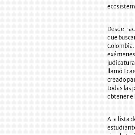
ecosistem
Desde hac
que buscan
Colombia. 
exámenes p
judicatur
llamó Eca
creado par
todas las 
obtener el
A la lista
estudiante