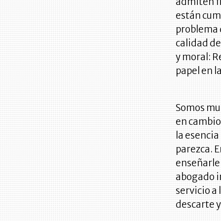
admiten fl
están cum
problema 
calidad de
y moral: R
papel en l
Somos muc
en cambio,
la esencia
parezca. E
enseñarle
abogado i
servicio a
descarte y