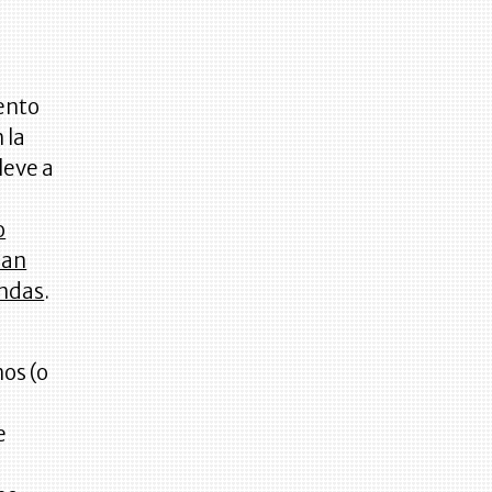
ento
 la
leve a
o
dan
andas
.
os (o
e