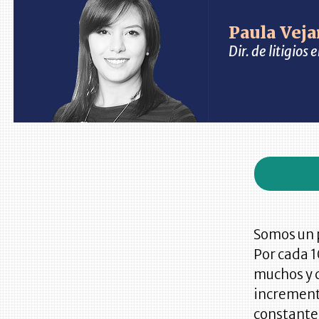
Paula Vej
Dir. de litigio
Somos un 
Por cada 
muchos y 
increment
constante