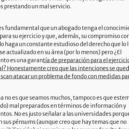
s prestando un mal servicio.
 es fundamental que un abogado tenga el conocimi
para su ejercicio y que, además, su compromiso con
lo haga un constante estudioso del derecho que lo l
 actualizado en su área (por lo menos) pero ¿El
nto es una garan
tía de preparación para el ejercici
al? Honestamente creo que las intenciones se que
buscan atacar un problema de fondo con medidas p
ma no es que seamos muchos, tampoco es que estem
ndo) mal preparados en términos de información y
tos. No es justo señalar a las universidades porqu
an sus pénsums (aunque creo que hay temas que no