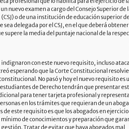
jeta profesional que lo habilita para el ejercicio de l
 un nuevo examen a cargo del Consejo Superior de 
 (CSJ) o de una institución de educación superior de
e sea delegada por el CSJ, en el que deberá obtener
e supere la media del puntaje nacional de la respec
indignaron con este nuevo requisito, incluso ataca
 creó esperando que la Corte Constitucional resolvi
constitucional. No pasó y hoy el nuevo requisito es 
s estudiantes de Derecho tendrán que presentar es
cional para tener tarjeta profesional y representa
ersonas en los trámites que requieran de un aboga
s de este requisito es que los abogados en ejercicio
 mínimo de conocimientos y preparación que gara
 gestión. Tratar de evitar que haya abogados mal