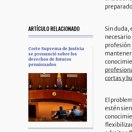
preparado
ARTÍCULO RELACIONADO
Sin duda,
necesario 
profesión 
Corte Suprema de Justicia
mantenerse
se pronunció sobre los
derechos de futuros
conocimie
pensionados
profesion
cortas y 
El proble
estén sie
conocimien
flexibiliz