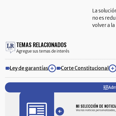
La solució
no es redu
volver a la
TEMAS RELACIONADOS
Agregue sus temas de interés
Ley de garantías
Corte Constitucional
Adm
AS
MI SELECCIÓN DE NOTICI
s noticias seleccionadas por nuestro equipo editorial
Vea las noticias personalizadas,