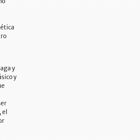
no
 ética
tro
laga y
sico y
ue
ser
 el
or