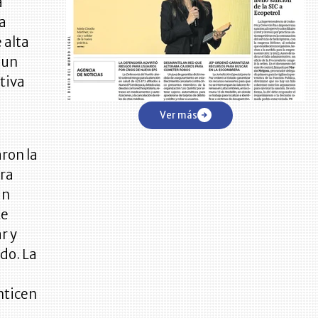
a
la
 alta
 un
tiva
Ver más
ron la
era
un
te
r y
do. La
nticen