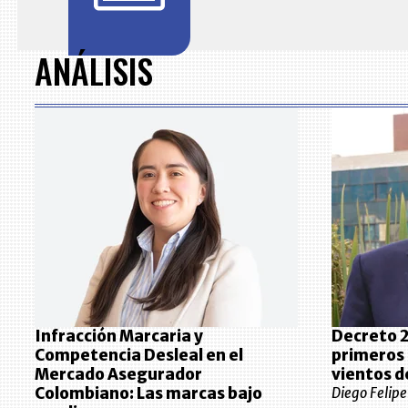
Item
1
of
ANÁLISIS
7
Infracción Marcaria y
Decreto 2
Competencia Desleal en el
primeros 
Mercado Asegurador
vientos d
Colombiano: Las marcas bajo
Diego Felip