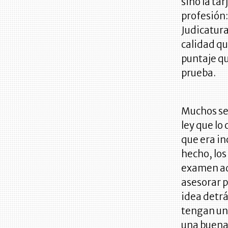
sino la tar
profesión:
Judicatura
calidad qu
puntaje qu
prueba.
Muchos se 
ley que lo
que era in
hecho, lo
examen adi
asesorar p
idea detrá
tengan un
una buena