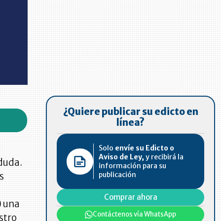
¿Quiere publicar su edicto en
línea?
Solo
envíe su Edicto o
Aviso de Ley,
y recibirá la
duda.
información para su
publicación
s
Comprar ahora
) una
Contáctenos vía WhatsApp
stro