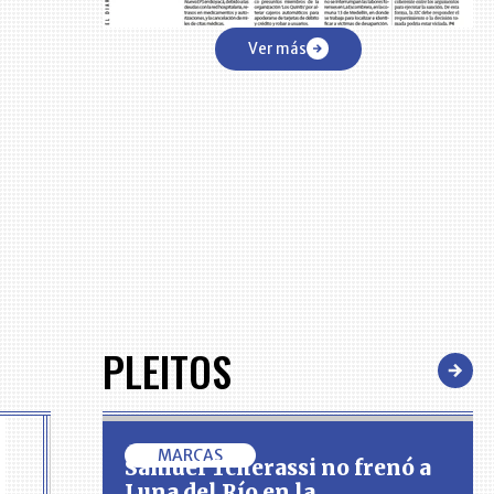
Ver más
PLEITOS
MARCAS
Samuel Tcherassi no frenó a
Luna del Río en la