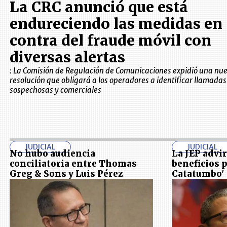
La CRC anunció que está
endureciendo las medidas en
contra del fraude móvil con
diversas alertas
: La Comisión de Regulación de Comunicaciones expidió una nu
resolución que obligará a los operadores a identificar llamadas
sospechosas y comerciales
JUDICIAL
JUDICIAL
No hubo audiencia
La JEP advi
conciliatoria entre Thomas
beneficios p
Greg & Sons y Luis Pérez
Catatumbo'