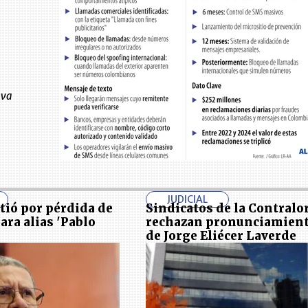
eva
JUDICIAL
rtió por pérdida de
Sindicatos de la Contralo
ara alias 'Pablo
rechazan pronunciamien
de Jorge Eliécer Laverde