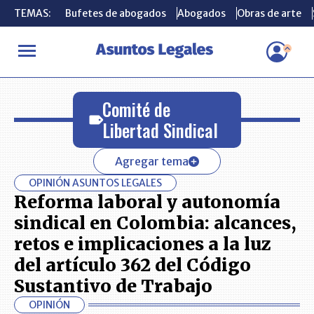
TEMAS:
TEMAS:
Bufetes de abogados
Bufetes de abogados
Abogados
Abogados
Obras de arte
Obras de arte
INICIO
Comité de Libertad Sindical
Comité de
Libertad Sindical
Agregar tema
OPINIÓN ASUNTOS LEGALES
Reforma laboral y autonomía
sindical en Colombia: alcances,
retos e implicaciones a la luz
del artículo 362 del Código
Sustantivo de Trabajo
OPINIÓN