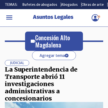
TEMAS:
TEMAS:
Bufetes de abogados
Bufetes de abogados
Abogados
Abogados
Obras de arte
Obras de arte
INICIO
Concesión Alto Magdalena
Concesión Alto
Magdalena
Agregar tema
JUDICIAL
La Superintendencia de
Transporte abrió 11
investigaciones
administrativas a
concesionarios