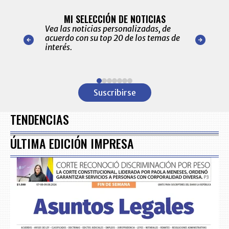
BITÁCORA 
ALERTAS
MI SELECCIÓN DE NOTICIAS
Recopilación
ónico las
Vea las noticias personalizadas, de
económicos 
r nuestro
acuerdo con su top 20 de los temas de
comportamie
amente para
interés.
de las 10.0
ventas en C
Item
1
Suscribirse
of
7
TENDENCIAS
ÚLTIMA EDICIÓN IMPRESA