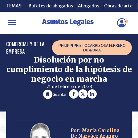
TEMAS:
TEMAS:
Bufetes de abogados
Bufetes de abogados
Abogados
Abogados
Obras de arte
Obras de arte
INICIO
CONSULTORIO
Disolución por no cumplimiento de la hi
COMERCIAL Y DE LA
PHILIPPI PRIETOCARRIZOSA FERRERO
EMPRESA
DU & URÍA
Disolución por no
cumplimiento de la hipótesis de
negocio en marcha
21 de febrero de 2023
Guardar
Por: María Carolina
De Narváez Arango