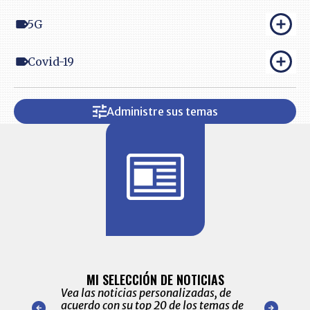
5G
Covid-19
Administre sus temas
BITÁCORA 
ALERTAS
MI SELECCIÓN DE NOTICIAS
Recopilación
ónico las
Vea las noticias personalizadas, de
económicos 
r nuestro
acuerdo con su top 20 de los temas de
comportamie