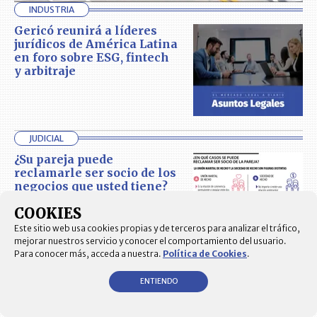
INDUSTRIA
Gericó reunirá a líderes
jurídicos de América Latina
en foro sobre ESG, fintech
y arbitraje
JUDICIAL
¿Su pareja puede
reclamarle ser socio de los
negocios que usted tiene?
COOKIES
Este sitio web usa cookies propias y de terceros para analizar el tráfico,
mejorar nuestros servicio y conocer el comportamiento del usuario.
Para conocer más, acceda a nuestra.
Política de Cookies
.
INDUSTRIA
ENTIENDO
PPU anunció a Ana María
Bernal Rueda como
Counsel en su oficina de