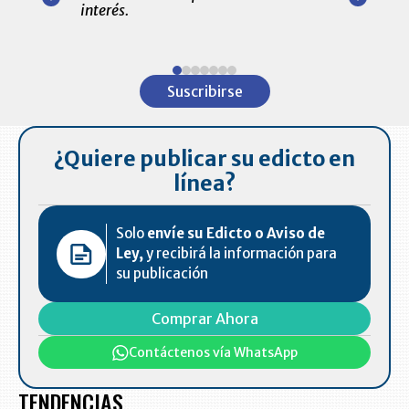
amente para
interés.
de las 10.0
ventas en C
Item
1
Suscribirse
of
7
¿Quiere publicar su edicto en
línea?
Solo
envíe su Edicto o Aviso de
Ley,
y recibirá la información para
su publicación
Comprar Ahora
Contáctenos vía WhatsApp
TENDENCIAS