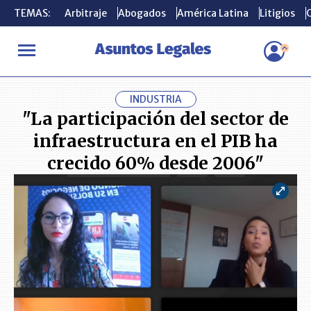
TEMAS:
TEMAS:
Arbitraje
Arbitraje
Abogados
Abogados
América Latina
América Latina
Litigios
Litigios
C
C
INICIO
CONSULTORIO
"La participación del sector de infraest
INDUSTRIA
"La participación del sector de
infraestructura en el PIB ha
crecido 60% desde 2006"