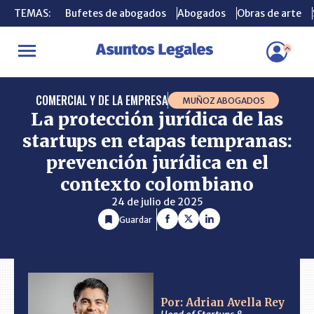
TEMAS:
TEMAS:
Bufetes de abogados
Bufetes de abogados
Abogados
Abogados
Obras de arte
Obras de arte
INICIO
CONSULTORIO
La protección jurídica de las startups e
COMERCIAL Y DE LA EMPRESA
MUÑOZ ABOGADOS
La protección jurídica de las
startups en etapas tempranas:
prevención jurídica en el
contexto colombiano
24 de julio de 2025
Guardar
Por: Adrian Avella Rey