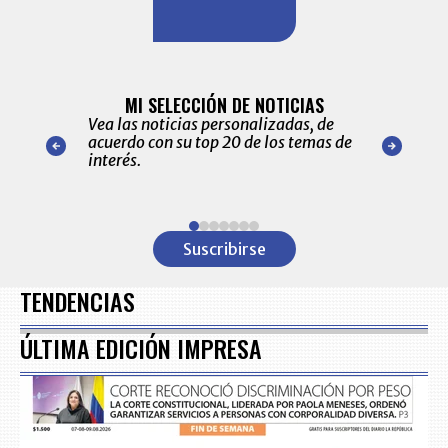
BITÁCORA 
ALERTAS
MI SELECCIÓN DE NOTICIAS
Recopilación
ónico las
Vea las noticias personalizadas, de
económicos 
r nuestro
acuerdo con su top 20 de los temas de
comportamie
amente para
interés.
de las 10.0
ventas en C
Item
1
Suscribirse
of
7
TENDENCIAS
ÚLTIMA EDICIÓN IMPRESA