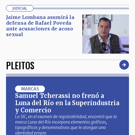
JUDICIAL
Jaime Lombana asumirá la
defensa de Rafael Poveda
ante acusaciones de acoso
sexual
PLEITOS
MARCAS
Samuel Tcherassi no frenó a
Luna del Río en la Superindustria
y Comercio
La SIC, en el examen de registrabilidad, encontró que la
marca Luna del Río incorpora elementos gráficos,
tipográficos y denominativos que le otorgan una
identidad propia