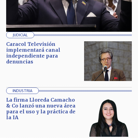
JUDICIAL
Caracol Televisión
implementará canal
independiente para
denuncias
INDUSTRIA
La firma Lloreda Camacho
& Co lanzó una nueva área
para el uso y la práctica de
la IA