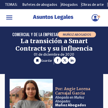
TEMAS:
TEMAS:
Bufetes de abogados
Bufetes de abogados
Abogados
Abogados
Obras de arte
Obras de arte
INICIO
CONSULTORIO
La transición a Smart Contracts y su infl
COMERCIAL Y DE LA EMPRESA
MUÑOZ ABOGADOS
La transición a Smart
Contracts y su influencia
01 de diciembre de 2020
Guardar
Por: Angie Lorena
Carvajal García
Abogada en Muñoz
Abogados
Muñoz Abogados