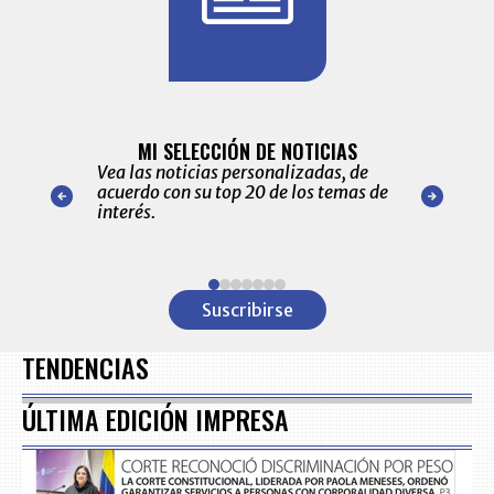
BITÁCORA 
ALERTAS
MI SELECCIÓN DE NOTICIAS
Recopilación
ónico las
Vea las noticias personalizadas, de
económicos 
r nuestro
acuerdo con su top 20 de los temas de
comportamie
amente para
interés.
de las 10.0
ventas en C
Item
1
Suscribirse
of
7
TENDENCIAS
ÚLTIMA EDICIÓN IMPRESA