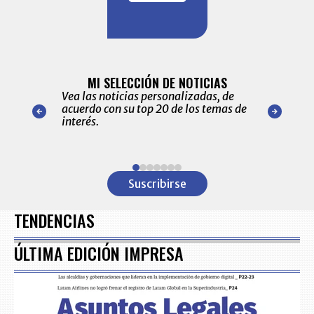
BITÁCORA 
ALERTAS
MI SELECCIÓN DE NOTICIAS
Recopilación
ónico las
Vea las noticias personalizadas, de
económicos 
r nuestro
acuerdo con su top 20 de los temas de
comportamie
amente para
interés.
de las 10.0
ventas en C
Item
1
Suscribirse
of
7
TENDENCIAS
ÚLTIMA EDICIÓN IMPRESA