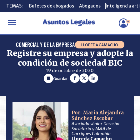
TEMAS:
TEMAS:
Bufetes de abogados
Bufetes de abogados
Abogados
Abogados
Inteligencia arti
Inteligencia arti
INICIO
CONSULTORIO
Registre su empresa y adopte la condició
COMERCIAL Y DE LA EMPRESA
LLOREDA CAMACHO
Registre su empresa y adopte la
condición de sociedad BIC
19 de octubre de 2020
Guardar
Por: María Alejandra
Sánchez Escobar
Asociada sénior Derecho
Societario y M&A de
Garrigues Colombia
Lloreda Camacho