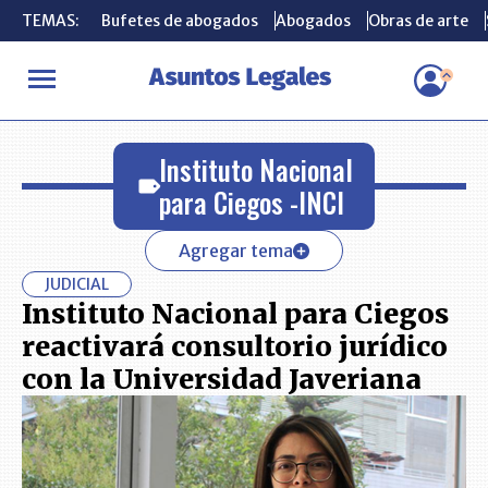
TEMAS:
TEMAS:
Bufetes de abogados
Bufetes de abogados
Abogados
Abogados
Obras de arte
Obras de arte
INICIO
Instituto Nacional para Ciegos -INCI
Instituto Nacional
para Ciegos -INCI
Agregar tema
JUDICIAL
Instituto Nacional para Ciegos
reactivará consultorio jurídico
con la Universidad Javeriana