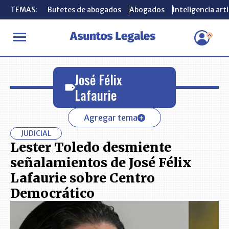
TEMAS:
TEMAS:
Bufetes de abogados
Bufetes de abogados
Abogados
Abogados
Inteligencia arti
Inteligencia arti
INICIO
José Félix Lafaurie
José Félix
Lafaurie
Agregar tema
JUDICIAL
Lester Toledo desmiente
señalamientos de José Félix
Lafaurie sobre Centro
Democrático