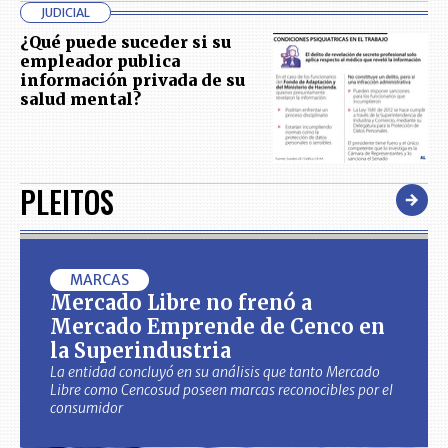
JUDICIAL
¿Qué puede suceder si su
empleador publica
información privada de su
salud mental?
PLEITOS
MARCAS
Mercado Libre no frenó a
Mercado Emprende de Cenco en
la Superindustria
La entidad concluyó en su análisis que tanto Mercado
Libre como Cencosud poseen marcas reconocibles por el
consumidor