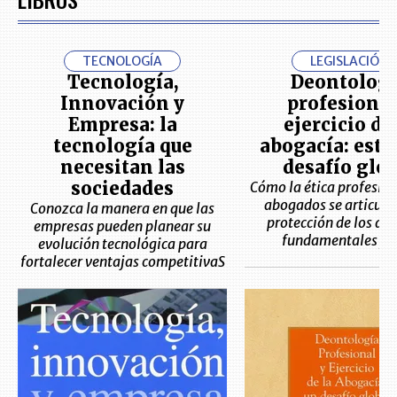
TECNOLOGÍA
LEGISLACIÓN
Tecnología,
Deontologí
Innovación y
profesional
Empresa: la
ejercicio de
tecnología que
abogacía: este 
necesitan las
desafío glob
sociedades
Cómo la ética profesion
abogados se articula 
Conozca la manera en que las
protección de los de
empresas pueden planear su
fundamentales y 
evolución tecnológica para
fortalecer ventajas competitivaS