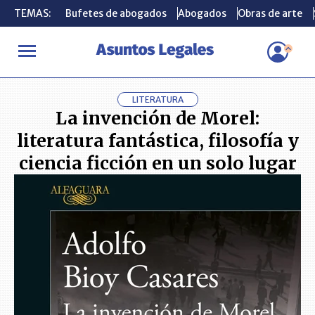
TEMAS:
TEMAS:
Bufetes de abogados
Bufetes de abogados
Abogados
Abogados
Obras de arte
Obras de arte
INICIO
LIBROS
La invención de Morel: literatura fantástica, filos
LITERATURA
La invención de Morel:
literatura fantástica, filosofía y
ciencia ficción en un solo lugar