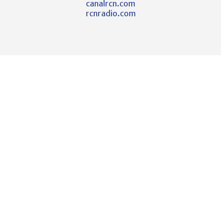
canalrcn.com
rcnradio.com