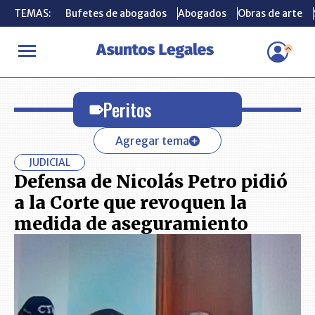
TEMAS:
TEMAS:
Bufetes de abogados
Bufetes de abogados
Abogados
Abogados
Obras de arte
Obras de arte
INICIO
Peritos
Peritos
Agregar tema
JUDICIAL
Defensa de Nicolás Petro pidió
a la Corte que revoquen la
medida de aseguramiento