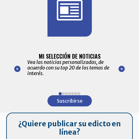
BITÁCORA 
ALERTAS
MI SELECCIÓN DE NOTICIAS
Recopilación
ónico las
Vea las noticias personalizadas, de
económicos 
r nuestro
acuerdo con su top 20 de los temas de
comportamie
amente para
interés.
de las 10.0
ventas en C
Item
1
Suscribirse
of
7
¿Quiere publicar su edicto en
línea?