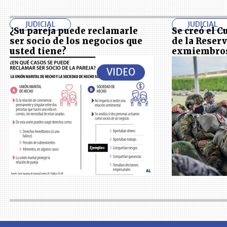
JUDICIAL
JUDICIAL
¿Su pareja puede reclamarle
Se creó el 
ser socio de los negocios que
de la Reser
usted tiene?
exmiembros 
VIDEO