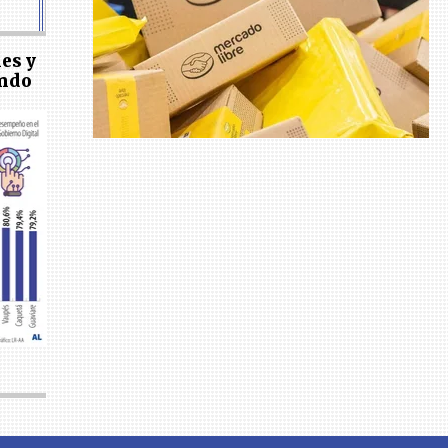
es y
ando