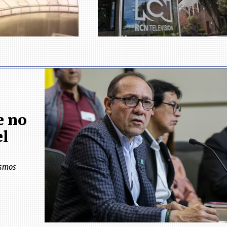
e no
el
ismos