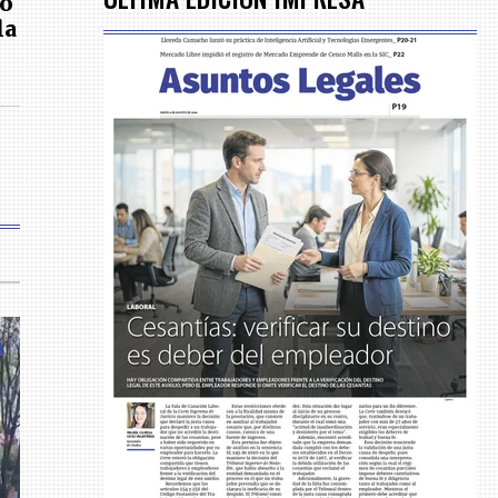
io
la