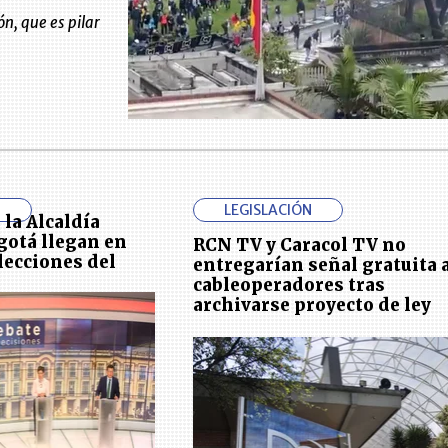
n, que es pilar
N
LEGISLACIÓN
la Alcaldía
otá llegan en
RCN TV y Caracol TV no
elecciones del
entregarían señal gratuita 
cableoperadores tras
archivarse proyecto de ley