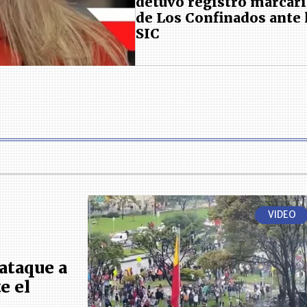
detuvo registro marcar
de Los Confinados ante 
SIC
VIDEO
ataque a
e el