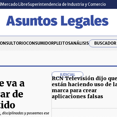
l
Mercado Libre
Superintendencia de Industria y Comercio
BUSCADOR 
ONSULTORIO
CONSUMIDOR
PLEITOS
ANÁLISIS
JUDICIAL
RCN Televisión dijo qu
e va a
están haciendo uso de l
marca para crear
ar de
aplicaciones falsas
tido
, disciplinadas y poseemos ese