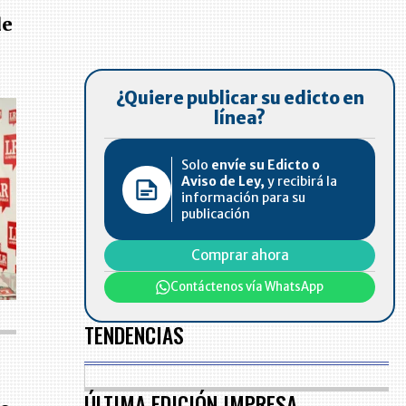
de
¿Quiere publicar su edicto en
línea?
Solo
envíe su Edicto o
Aviso de Ley,
y recibirá la
información para su
publicación
Comprar ahora
Contáctenos vía WhatsApp
TENDENCIAS
ÚLTIMA EDICIÓN IMPRESA