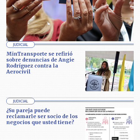
JUDICIAL
MinTransporte se refirió
sobre denuncias de Angie
Rodríguez contra la
Aerocivil
JUDICIAL
¿Su pareja puede
reclamarle ser socio de los
negocios que usted tiene?