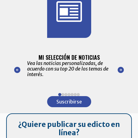
BITÁCORA 
ALERTAS
MI SELECCIÓN DE NOTICIAS
Recopilación
ónico las
Vea las noticias personalizadas, de
económicos 
r nuestro
acuerdo con su top 20 de los temas de
comportamie
amente para
interés.
de las 10.0
ventas en C
Item
1
Suscribirse
of
7
¿Quiere publicar su edicto en
línea?