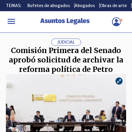
TEMAS:
TEMAS:
Bufetes de abogados
Bufetes de abogados
Abogados
Abogados
Obras de arte
Obras de arte
INICIO
ACTUALIDAD
Comisión Primera del Senado aprobó solici
JUDICIAL
Comisión Primera del Senado
aprobó solicitud de archivar la
reforma política de Petro