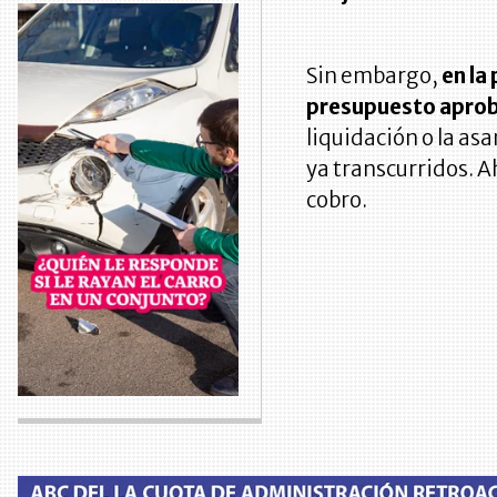
Sin embargo,
en la
presupuesto aproba
liquidación o la as
ya transcurridos. A
cobro.