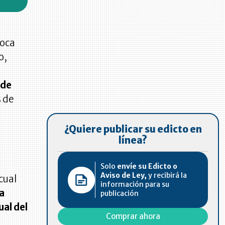
poca
o,
 de
s de
¿Quiere publicar su edicto en
línea?
Solo
envíe su Edicto o
Aviso de Ley,
y recibirá la
 cual
información para su
a
publicación
al del
Comprar ahora