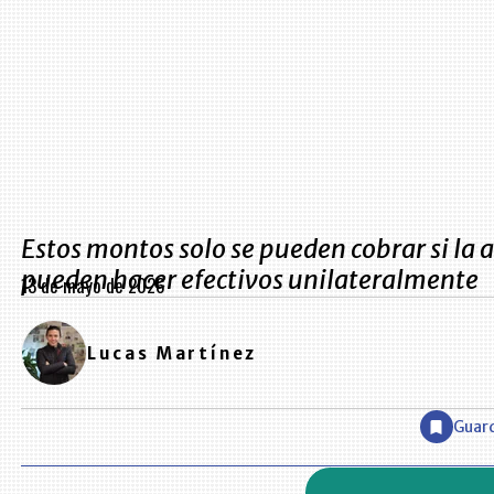
Estos montos solo se pueden cobrar si la 
pueden hacer efectivos unilateralmente
13 de mayo de 2026
Lucas Martínez
Guar