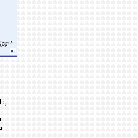
do,
a
o