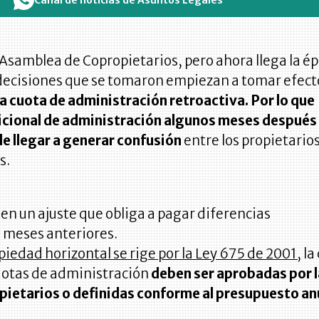
Canal de noticias de Asuntos Legales
 Asamblea de Copropietarios, pero ahora llega la é
s decisiones que se tomaron empiezan a tomar efect
a cuota de administración retroactiva. Por lo que
dicional de administración algunos meses después
 llegar a generar confusión
entre los propietario
s.
 en un ajuste que obliga a pagar diferencias
 meses anteriores.
piedad horizontal se rige por la Ley 675 de 2001,
la
cuotas de administración
deben ser aprobadas por l
ietarios o definidas conforme al presupuesto anu