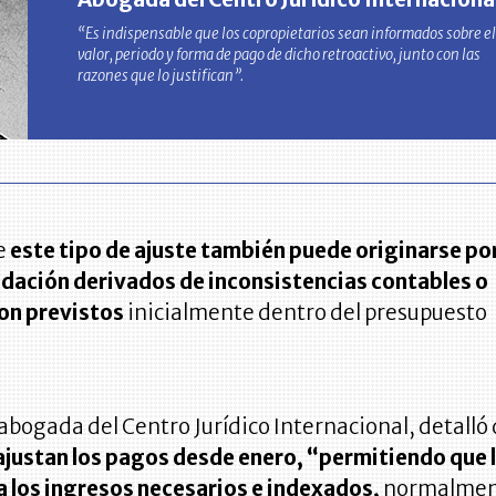
“Es indispensable que los copropietarios sean informados sobre el
valor, periodo y forma de pago de dicho retroactivo, junto con las
razones que lo justifican”.
e
este tipo de ajuste también puede originarse po
idación derivados de inconsistencias contables o
on previstos
inicialmente dentro del presupuesto
bogada del Centro Jurídico Internacional, detalló
ajustan los pagos desde enero, “permitiendo que 
 los ingresos necesarios e indexados,
normalmen