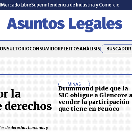
l
Mercado Libre
Superintendencia de Industria y Comercio
BUSCADOR 
ONSULTORIO
CONSUMIDOR
PLEITOS
ANÁLISIS
MINAS
Drummond pide que la
r la
SIC obligue a Glencore 
vender la participación
e derechos
que tiene en Fenoco
ales de derechos humanos y