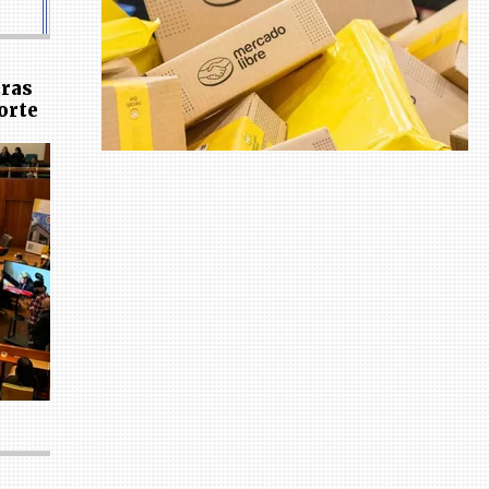
tras
orte