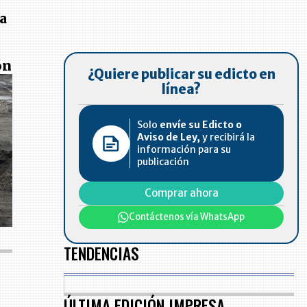
a
ón
¿Quiere publicar su edicto en
línea?
Solo
envíe su Edicto o
Aviso de Ley,
y recibirá la
información para su
publicación
Comprar ahora
Contáctenos vía WhatsApp
TENDENCIAS
ÚLTIMA EDICIÓN IMPRESA