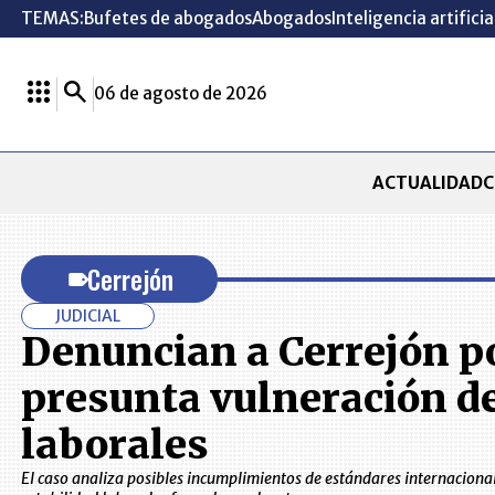
TEMAS:
Bufetes de abogados
Abogados
Inteligencia artificia
06 de agosto de 2026
ACTUALIDAD
C
Cerrejón
JUDICIAL
Denuncian a Cerrejón po
presunta vulneración d
laborales
El caso analiza posibles incumplimientos de estándares internacion