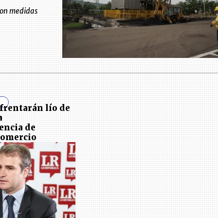
ron medidas
rentarán lío de
a
encia de
Comercio