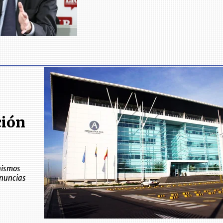
ción
nismos
enuncias