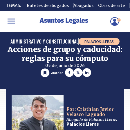
TEMAS:
TEMAS:
Bufetes de abogados
Bufetes de abogados
Abogados
Abogados
Obras de arte
Obras de arte
INICIO
CONSULTORIO
Acciones de grupo y caducidad: reglas p
ADMINISTRATIVO Y CONSTITUCIONAL
PALACIOS LLERAS
Acciones de grupo y caducidad:
reglas para su cómputo
05 de junio de 2026
Guardar
Por: Cristhian Javier
Velasco Laguado
Abogado de Palacios LLeras
Palacios Lleras