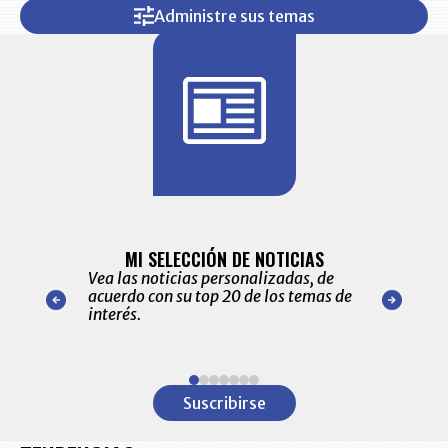
Administre sus temas
BITÁCORA 
ALERTAS
MI SELECCIÓN DE NOTICIAS
Recopilación
ónico las
Vea las noticias personalizadas, de
económicos 
r nuestro
acuerdo con su top 20 de los temas de
comportamie
amente para
interés.
de las 10.0
ventas en C
Item
1
Suscribirse
of
7