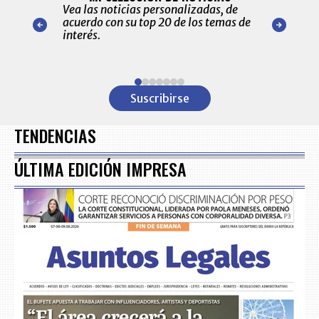
ónico las
Vea las noticias personalizadas, de
económicos 
r nuestro
acuerdo con su top 20 de los temas de
comportamie
amente para
interés.
de las 10.0
ventas en C
Item
1
Suscribirse
of
7
TENDENCIAS
ÚLTIMA EDICIÓN IMPRESA