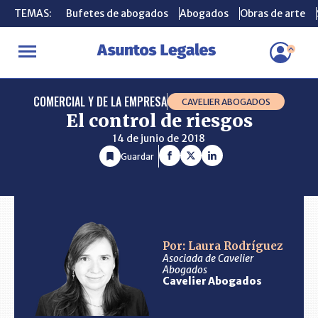
TEMAS:
TEMAS:
Bufetes de abogados
Bufetes de abogados
Abogados
Abogados
Obras de arte
Obras de arte
INICIO
CONSULTORIO
El control de riesgos
COMERCIAL Y DE LA EMPRESA
CAVELIER ABOGADOS
El control de riesgos
14 de junio de 2018
Guardar
Por: Laura Rodríguez
Asociada de Cavelier
Abogados
Cavelier Abogados