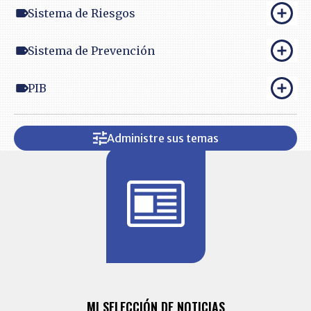
Sistema de Riesgos
Sistema de Prevención
PIB
Administre sus temas
BITÁCORA 
ALERTAS
MI SELECCIÓN DE NOTICIAS
Recopilación