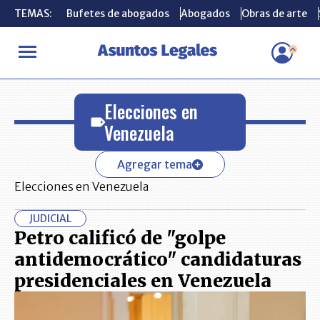
TEMAS:
TEMAS:
Bufetes de abogados
Bufetes de abogados
Abogados
Abogados
Obras de arte
Obras de arte
INICIO
Elecciones en Venezuela
Elecciones en
Venezuela
Agregar tema
Elecciones en Venezuela
JUDICIAL
Petro calificó de "golpe
antidemocrático" candidaturas
presidenciales en Venezuela