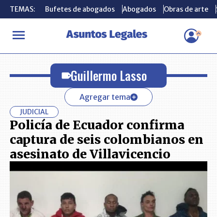
TEMAS:
TEMAS:
Bufetes de abogados
Bufetes de abogados
Abogados
Abogados
Obras de arte
Obras de arte
INICIO
Guillermo Lasso
Guillermo Lasso
Agregar tema
JUDICIAL
Policía de Ecuador confirma
captura de seis colombianos en
asesinato de Villavicencio