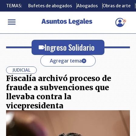
TEMAS:
TEMAS:
Bufetes de abogados
Bufetes de abogados
Abogados
Abogados
Obras de arte
Obras de arte
INICIO
Ingreso Solidario
Ingreso Solidario
Agregar tema
JUDICIAL
Fiscalía archivó proceso de
fraude a subvenciones que
llevaba contra la
vicepresidenta