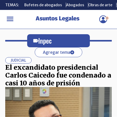
TEMAS:
TEMAS:
Bufetes de abogados
Bufetes de abogados
Abogados
Abogados
Obras de arte
Obras de arte
INICIO
Inpec
Inpec
Agregar tema
JUDICIAL
El excandidato presidencial
Carlos Caicedo fue condenado a
casi 10 años de prisión