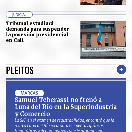
JUDICIAL
Tribunal estudiará
demanda para suspender
la posesión presidencial
en Cali
PLEITOS
MARCAS
Samuel Tcherassi no frenó a
Luna del Río en la Superindustria
y Comercio
La SIC, en el examen de registrabilidad, encontró que la
marca Luna del Río incorpora elementos gráficos,
tipográficos y denominativos que le otorgan una