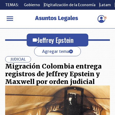
TEMAS:
TEMAS:
Gobierno
Gobierno
Digitalización de la Economía
Digitalización de la Economía
Latam
Latam
INICIO
Jeffrey Epstein
Jeffrey Epstein
Agregar tema
JUDICIAL
Migración Colombia entrega
registros de Jeffrey Epstein y
Maxwell por orden judicial