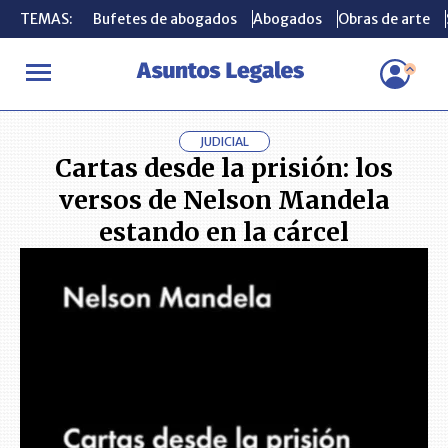
TEMAS:
TEMAS:
Bufetes de abogados
Bufetes de abogados
Abogados
Abogados
Obras de arte
Obras de arte
INICIO
LIBROS
Cartas desde la prisión: los versos de Nelson Man
JUDICIAL
Cartas desde la prisión: los
versos de Nelson Mandela
estando en la cárcel