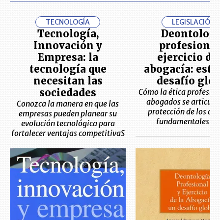
TECNOLOGÍA
LEGISLACIÓN
Tecnología,
Deontologí
Innovación y
profesional
Empresa: la
ejercicio de
tecnología que
abogacía: este 
necesitan las
desafío glob
sociedades
Cómo la ética profesion
abogados se articula 
Conozca la manera en que las
protección de los de
empresas pueden planear su
fundamentales y 
evolución tecnológica para
fortalecer ventajas competitivaS