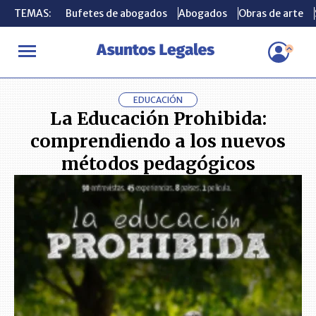
TEMAS:
TEMAS:
Bufetes de abogados
Bufetes de abogados
Abogados
Abogados
Obras de arte
Obras de arte
INICIO
LIBROS
La Educación Prohibida: comprendiendo a los n
EDUCACIÓN
La Educación Prohibida:
comprendiendo a los nuevos
métodos pedagógicos