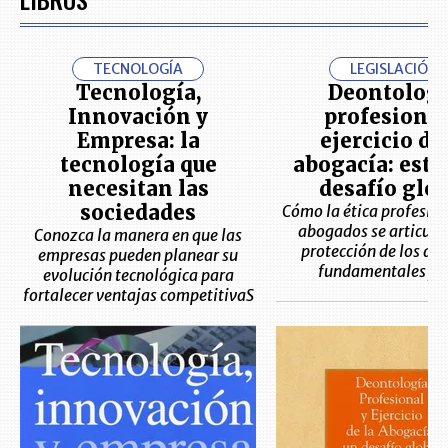
TECNOLOGÍA
LEGISLACIÓN
Tecnología,
Deontologí
Innovación y
profesional
Empresa: la
ejercicio de
tecnología que
abogacía: este 
necesitan las
desafío glob
sociedades
Cómo la ética profesion
abogados se articula 
Conozca la manera en que las
protección de los de
empresas pueden planear su
fundamentales y 
evolución tecnológica para
fortalecer ventajas competitivaS