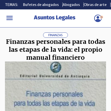
TEMAS:
TEMAS:
Bufetes de abogados
Bufetes de abogados
Abogados
Abogados
Obras de arte
Obras de arte
INICIO
LIBROS
Finanzas personales para todas las etapas de la 
FINANZAS
Finanzas personales para todas
las etapas de la vida: el propio
manual financiero