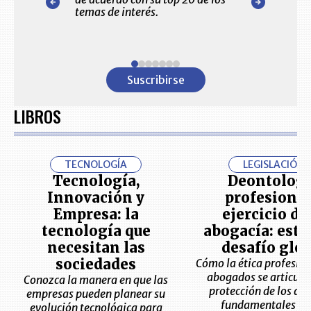
itorial
temas de interés.
detallado de l
ara usted.
primeras empre
Colombia
Item
1
Suscribirse
of
7
LIBROS
TECNOLOGÍA
LEGISLACIÓN
Tecnología,
Deontologí
Innovación y
profesional
Empresa: la
ejercicio de
tecnología que
abogacía: este 
necesitan las
desafío glob
sociedades
Cómo la ética profesion
abogados se articula 
Conozca la manera en que las
protección de los de
empresas pueden planear su
fundamentales y 
evolución tecnológica para