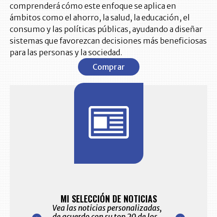
comprenderá cómo este enfoque se aplica en
ámbitos como el ahorro, la salud, la educación, el
consumo y las políticas públicas, ayudando a diseñar
sistemas que favorezcan decisiones más beneficiosas
para las personas y la sociedad.
Comprar
BITÁCORA 
10.
ES Y ALERTAS
MI SELECCIÓN DE NOTICIAS
Recopilación cl
eo electrónico
Vea las noticias personalizadas,
sectores econó
ccionadas por
de acuerdo con su top 20 de los
del comportami