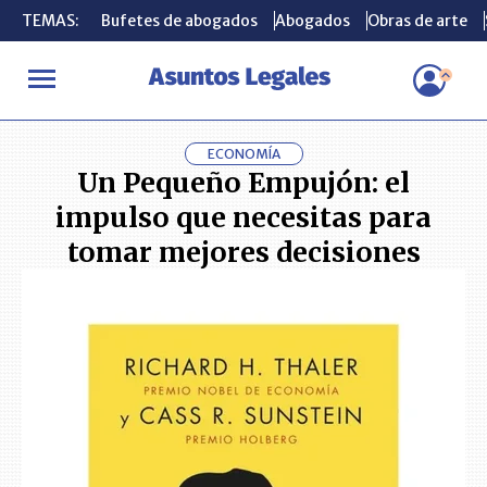
TEMAS:
TEMAS:
Bufetes de abogados
Bufetes de abogados
Abogados
Abogados
Obras de arte
Obras de arte
INICIO
LIBROS
Un Pequeño Empujón: el impulso que necesitas p
ECONOMÍA
Un Pequeño Empujón: el
impulso que necesitas para
tomar mejores decisiones