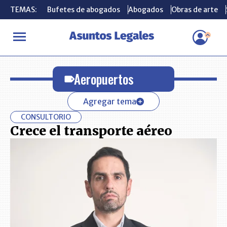
TEMAS:
TEMAS:
Bufetes de abogados
Bufetes de abogados
Abogados
Abogados
Obras de arte
Obras de arte
INICIO
Aeropuertos
Aeropuertos
Agregar tema
CONSULTORIO
Crece el transporte aéreo