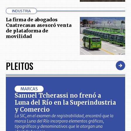
INDUSTRIA
La firma de abogados
Cuatrecasas asesoró venta
de plataforma de
movilidad
PLEITOS
MARCAS
Samuel Tcherassi no frenó a
Luna del Río en la Superindustria
y Comercio
La SIC, en el examen de registrabilidad, encontró que la
marca Luna del Río incorpora elementos gráficos,
tipográficos y denominativos que le otorgan una