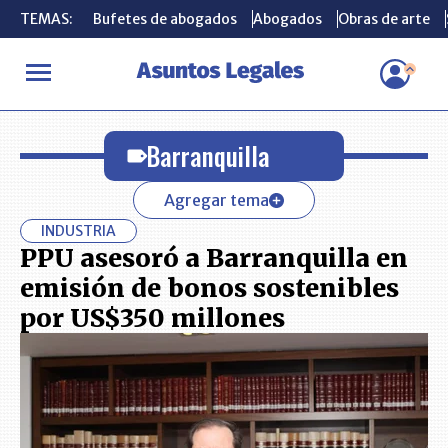
TEMAS:
TEMAS:
Bufetes de abogados
Bufetes de abogados
Abogados
Abogados
Obras de arte
Obras de arte
INICIO
Barranquilla
Barranquilla
Agregar tema
INDUSTRIA
PPU asesoró a Barranquilla en
emisión de bonos sostenibles
por US$350 millones