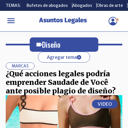
TEMAS:
TEMAS:
Bufetes de abogados
Bufetes de abogados
Abogados
Abogados
Obras de arte
Obras de arte
INICIO
Diseño
Diseño
Agregar tema
MARCAS
¿Qué acciones legales podría
emprender Saudade de Você
ante posible plagio de diseño?
VIDEO