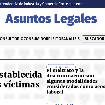
ntendencia de Industria y Comercio
Corte suprema
BUSCADOR 
ONSULTORIO
CONSUMIDOR
PLEITOS
ANÁLISIS
LABORAL
El maltrato y la
establecida
discriminación son
algunas modalidades
s víctimas
consideradas como aco
laboral