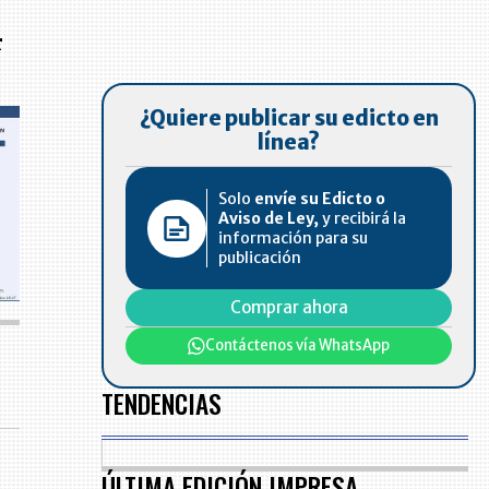
o
r
¿Quiere publicar su edicto en
línea?
Solo
envíe su Edicto o
Aviso de Ley,
y recibirá la
información para su
publicación
Comprar ahora
Contáctenos vía WhatsApp
TENDENCIAS
ÚLTIMA EDICIÓN IMPRESA