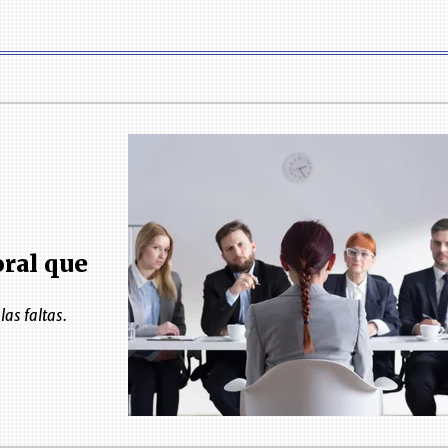
ral que
las faltas.