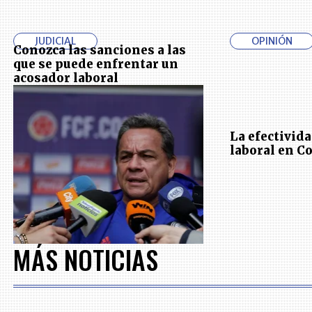
JUDICIAL
OPINIÓN
Conozca las sanciones a las
que se puede enfrentar un
acosador laboral
La efectivida
laboral en C
MÁS NOTICIAS