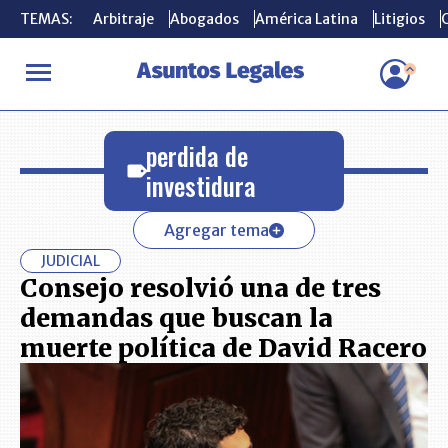
TEMAS:
TEMAS:
Arbitraje
Arbitraje
Abogados
Abogados
América Latina
América Latina
Litigios
Litigios
C
C
INICIO
perdida de investidura
perdida de
investidura
Agregar tema
JUDICIAL
Consejo resolvió una de tres
demandas que buscan la
muerte política de David Racero