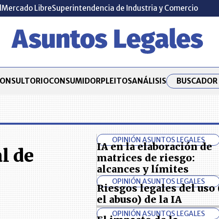
l
Mercado Libre
Superintendencia de Industria y Comercio
BUSCADOR 
ONSULTORIO
CONSUMIDOR
PLEITOS
ANÁLISIS
OPINIÓN ASUNTOS LEGALES
IA en la elaboración de
al de
matrices de riesgo:
alcances y límites
OPINIÓN ASUNTOS LEGALES
Riesgos legales del uso 
el abuso) de la IA
OPINIÓN ASUNTOS LEGALES