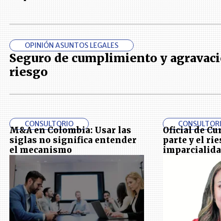
OPINIÓN ASUNTOS LEGALES
Seguro de cumplimiento y agravaci
riesgo
CONSULTORIO
CONSULTOR
M&A en Colombia: Usar las
Oficial de C
siglas no significa entender
parte y el ri
el mecanismo
imparcialid