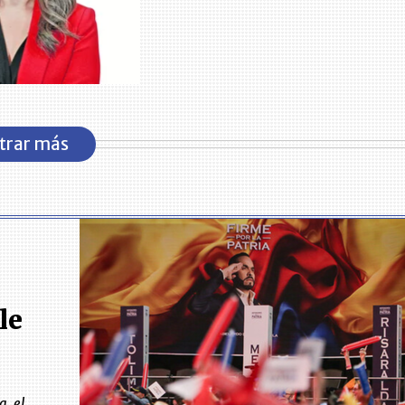
trar más
le
a, el