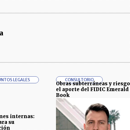
a
UNTOS LEGALES
CONSULTORIO
Obras subterráneas y riesgo
el aporte del FIDIC Emerald
Book
nes internas:
ara su
ción