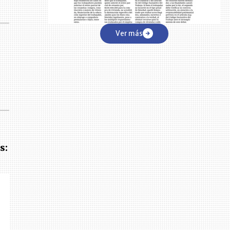
Ver más
s: