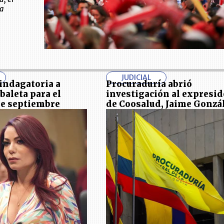
la
JUDICIAL
 indagatoria a
Procuraduría abrió
baleta para el
investigación al expresi
de septiembre
de Coosalud, Jaime Gonzá