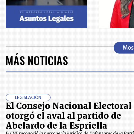
Mos
MÁS NOTICIAS
LEGISLACIÓN
El Consejo Nacional Electoral 
otorgó el aval al partido de
Abelardo de la Espriella
El CNE reconoció la personería jurídica de Defensores de la Patri