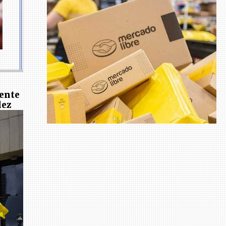
dente
lez